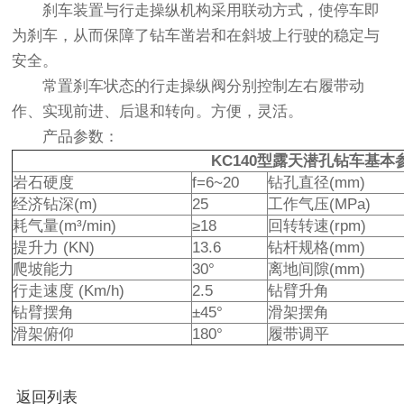
刹车装置与行走操纵机构采用联动方式，使停车即
为刹车，从而保障了钻车凿岩和在斜坡上行驶的稳定与
安全。
常置刹车状态的行走操纵阀分别控制左右履带动
作、实现前进、后退和转向。方便，灵活。
产品参数：
KC140型露天潜孔钻车
基本
岩石硬度
f=6~20
钻孔直径(mm)
经济钻深(m)
25
工作气压(MPa)
耗气量(m³/min)
≥18
回转转速(rpm)
提升力 (KN)
13.6
钻杆规格(mm)
爬坡能力
30°
离地间隙(mm)
行走速度 (Km/h)
2.5
钻臂升角
钻臂摆角
±45°
滑架摆角
滑架俯仰
180°
履带调平
返回列表